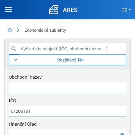
CZ
Ekonomické subjekty
Vyhledejte subjekt (IČO, obchodní název ...)
Rozšířený filtr
Obchodní název
IČO
Finanční úřad
Ž