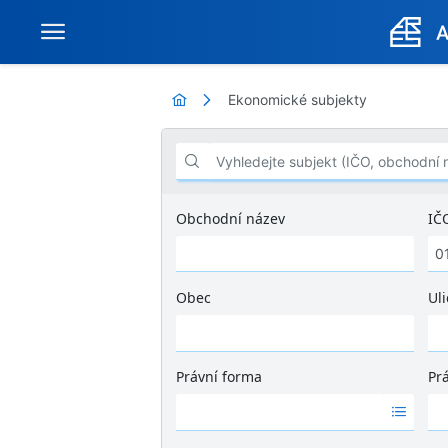
Ekonomické subjekty
Vyhledejte subjekt (IČO, obchodní název .
Obchodní název
IČ
Obec
Uli
Ž
á
d
Právní forma
Pr
n
Ž
Ž
é
á
á
v
d
d