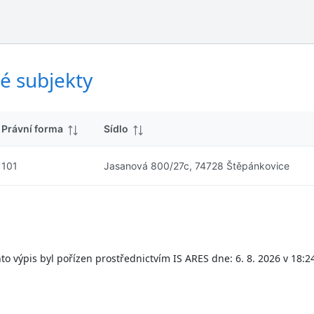
ý
d
s
k
l
y
e
d
é subjekty
k
y
Právní forma
Sídlo
101
Jasanová 800/27c, 74728 Štěpánkovice
to výpis byl pořízen prostřednictvím IS ARES dne: 6. 8. 2026 v 18:2