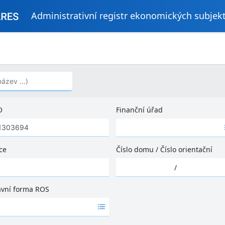
Administrativní registr ekonomických subjek
..)
O
Finanční úřad
Ž
á
d
ce
Číslo domu
/
Číslo orientační
n
Ž
é
/
á
v
d
ý
ávní forma ROS
n
s
é
l
v
e