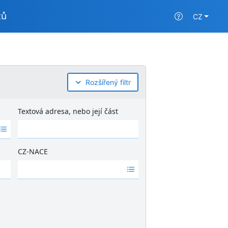
tů
CZ
Rozšířený filtr
Textová adresa, nebo její část
CZ-NACE
Ž
á
d
n
é
v