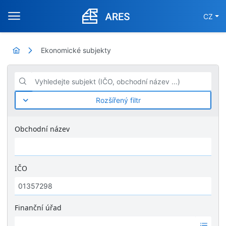
CZ
Ekonomické subjekty
Vyhledejte subjekt (IČO, obchodní název ...)
Rozšířený filtr
Obchodní název
IČO
Finanční úřad
Ž