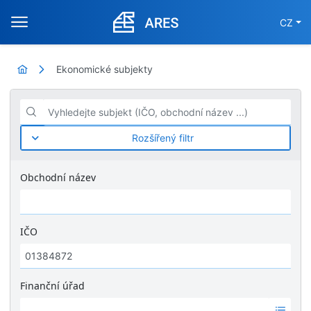
CZ
Ekonomické subjekty
Vyhledejte subjekt (IČO, obchodní název ...)
Rozšířený filtr
Obchodní název
IČO
Finanční úřad
Ž