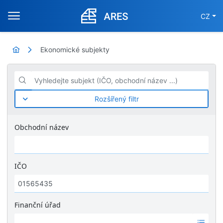
CZ
Ekonomické subjekty
Vyhledejte subjekt (IČO, obchodní název ...)
Rozšířený filtr
Obchodní název
IČO
Finanční úřad
Ž