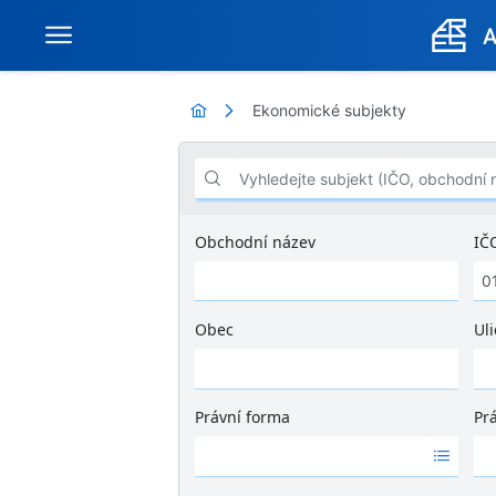
Ekonomické subjekty
Vyhledejte subjekt (IČO, obchodní název .
Obchodní název
IČ
Obec
Uli
Ž
á
d
Právní forma
Pr
n
Ž
Ž
é
á
á
v
d
d