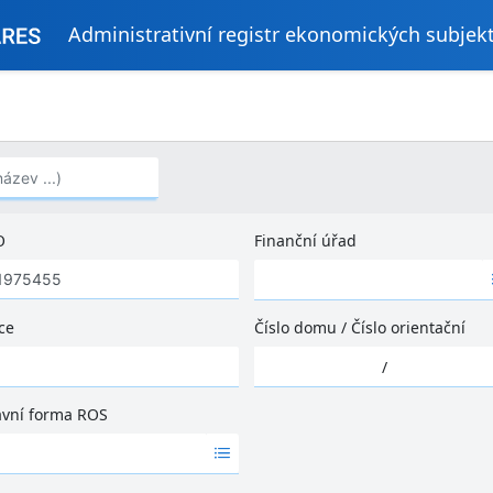
Administrativní registr ekonomických subjek
..)
O
Finanční úřad
Ž
á
d
ce
Číslo domu
/
Číslo orientační
n
Ž
é
/
á
v
d
ý
ávní forma ROS
n
s
é
l
v
e