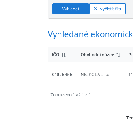
ý
n
n
s
Vyhledat
Vyčistit filtr
é
é
l
v
v
e
ý
ý
d
s
s
Vyhledané ekonomick
k
l
l
y
e
e
d
d
IČO
Obchodní název
Pr
k
k
y
y
01975455
NEJKOLA s.r.o.
11
Zobrazeno 1 až 1 z 1
Ten