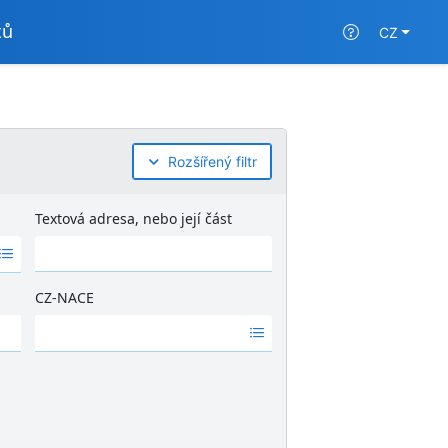
tů
CZ
Rozšířený filtr
Textová adresa, nebo její část
CZ-NACE
Ž
á
d
n
é
v