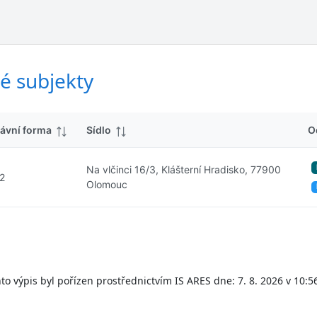
ý
d
s
k
l
y
e
d
é subjekty
k
y
ávní forma
Sídlo
O
Na vlčinci 16/3, Klášterní Hradisko, 77900
2
Olomouc
to výpis byl pořízen prostřednictvím IS ARES dne: 7. 8. 2026 v 10:5