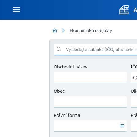
Ekonomické subjekty
Vyhledejte subjekt (IČO, obchodní název .
Obchodní název
IČ
Obec
Uli
Ž
á
d
Právní forma
Pr
n
Ž
Ž
é
á
á
v
d
d