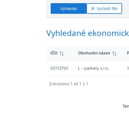
ý
n
n
s
Vyhledat
Vyčistit filtr
é
é
l
v
v
e
ý
ý
d
s
s
Vyhledané ekonomick
k
l
l
y
e
e
d
d
IČO
Obchodní název
k
k
y
y
02112701
L - parkety s.r.o.
Zobrazeno 1 až 1 z 1
Ten