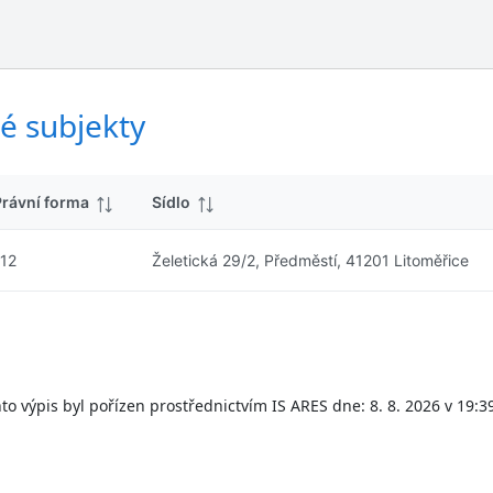
ý
d
s
k
l
y
e
d
é subjekty
k
y
Právní forma
Sídlo
112
Želetická 29/2, Předměstí, 41201 Litoměřice
to výpis byl pořízen prostřednictvím IS ARES dne: 8. 8. 2026 v 19:3