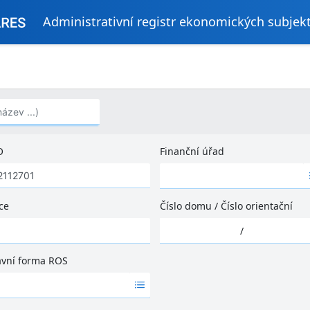
Administrativní registr ekonomických subjek
..)
O
Finanční úřad
Ž
á
d
ce
Číslo domu
/
Číslo orientační
n
Ž
é
/
á
v
d
ý
ávní forma ROS
n
s
é
l
v
e