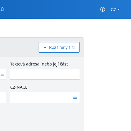
tů
CZ
Rozšířený filtr
Textová adresa, nebo její část
CZ-NACE
Ž
á
d
n
é
v