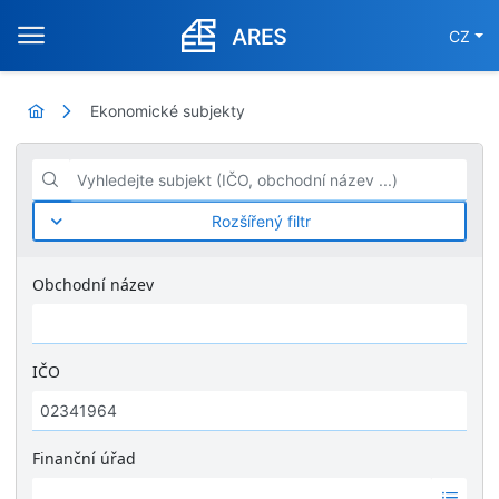
CZ
Ekonomické subjekty
Vyhledejte subjekt (IČO, obchodní název ...)
Rozšířený filtr
Obchodní název
IČO
Finanční úřad
Ž