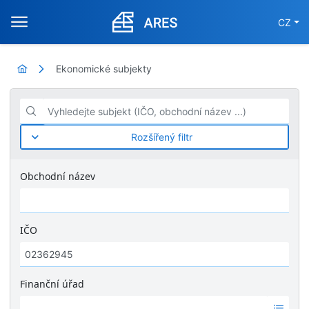
CZ
Ekonomické subjekty
Vyhledejte subjekt (IČO, obchodní název ...)
Rozšířený filtr
Obchodní název
IČO
Finanční úřad
Ž