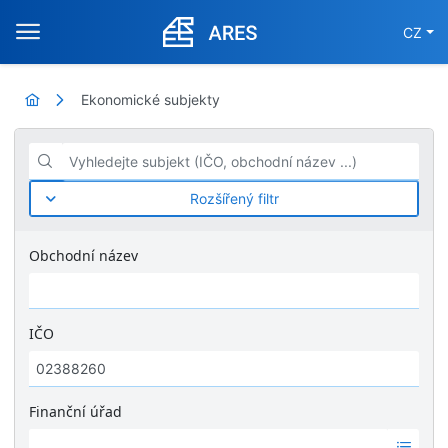
CZ
Ekonomické subjekty
Vyhledejte subjekt (IČO, obchodní název ...)
Rozšířený filtr
Obchodní název
IČO
Finanční úřad
Ž