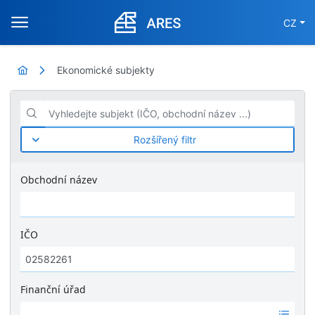
CZ
Ekonomické subjekty
Vyhledejte subjekt (IČO, obchodní název ...)
Rozšířený filtr
Obchodní název
IČO
Finanční úřad
Ž