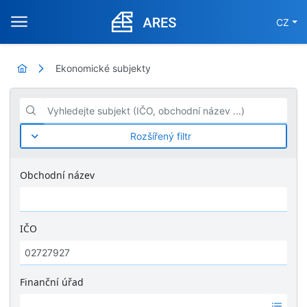
CZ
Ekonomické subjekty
Vyhledejte subjekt (IČO, obchodní název ...)
Rozšířený filtr
Obchodní název
IČO
Finanční úřad
Ž