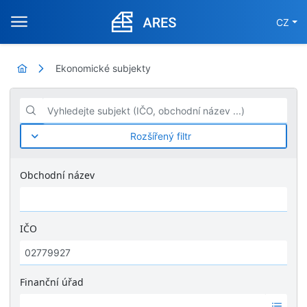
CZ
Ekonomické subjekty
Vyhledejte subjekt (IČO, obchodní název ...)
Rozšířený filtr
Obchodní název
IČO
Finanční úřad
Ž