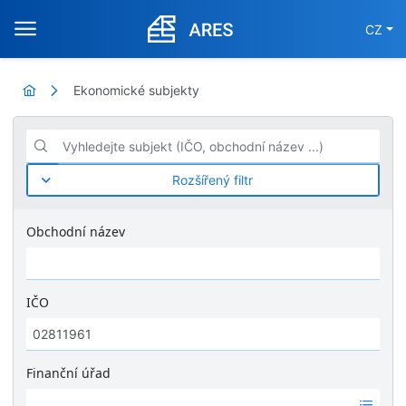
CZ
Ekonomické subjekty
Vyhledejte subjekt (IČO, obchodní název ...)
Rozšířený filtr
Obchodní název
IČO
Finanční úřad
Ž