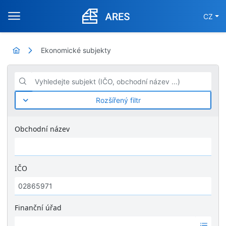
CZ
Ekonomické subjekty
Vyhledejte subjekt (IČO, obchodní název ...)
Rozšířený filtr
Obchodní název
IČO
Finanční úřad
Ž