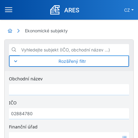
CZ
Ekonomické subjekty
Vyhledejte subjekt (IČO, obchodní název ...)
Rozšířený filtr
Obchodní název
IČO
Finanční úřad
Ž