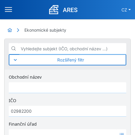
CZ
Ekonomické subjekty
Vyhledejte subjekt (IČO, obchodní název ...)
Rozšířený filtr
Obchodní název
IČO
Finanční úřad
Ž