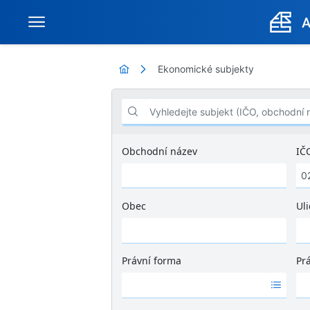
Ekonomické subjekty
Vyhledejte subjekt (IČO, obchodní název .
Obchodní název
IČ
Obec
Uli
Ž
á
d
Právní forma
Pr
n
Ž
Ž
é
á
á
v
d
d