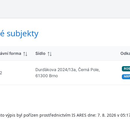
ý
d
s
k
l
y
e
d
é subjekty
k
y
ávní forma
Sídlo
Odk
RO
Durďákova 2024/13a, Černá Pole,
2
61300 Brno
NR
to výpis byl pořízen prostřednictvím IS ARES dne: 7. 8. 2026 v 05:1