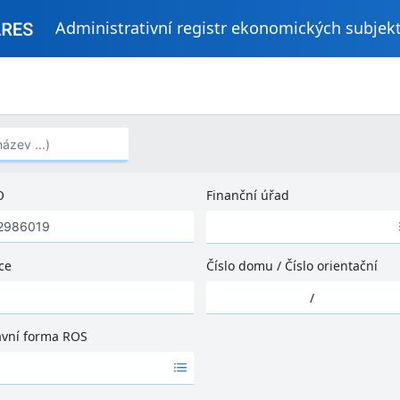
Administrativní registr ekonomických subjek
..)
O
Finanční úřad
Ž
á
d
ce
Číslo domu
/
Číslo orientační
n
Ž
é
/
á
v
d
ý
ávní forma ROS
n
s
é
l
v
e