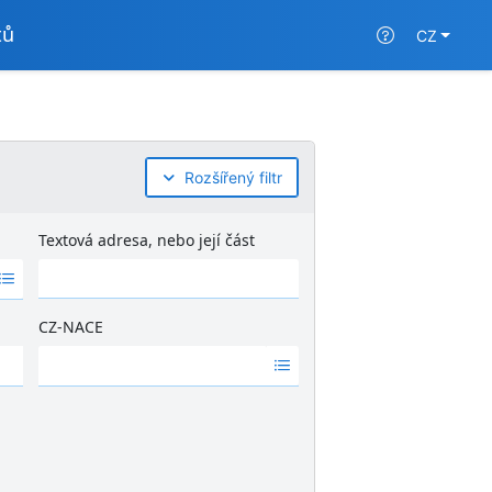
tů
CZ
Rozšířený filtr
Textová adresa, nebo její část
CZ-NACE
Ž
á
d
n
é
v