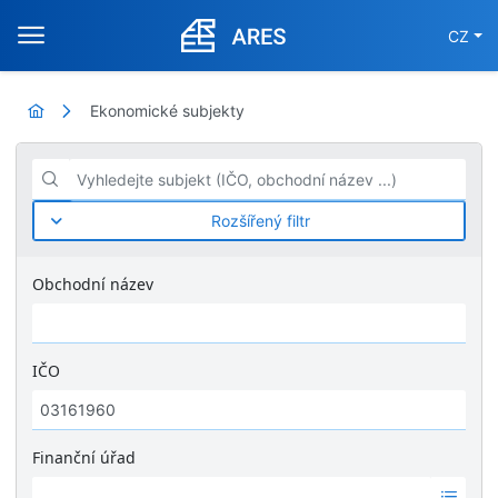
CZ
Ekonomické subjekty
Vyhledejte subjekt (IČO, obchodní název ...)
Rozšířený filtr
Obchodní název
IČO
Finanční úřad
Ž