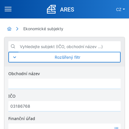
CZ
Ekonomické subjekty
Vyhledejte subjekt (IČO, obchodní název ...)
Rozšířený filtr
Obchodní název
IČO
Finanční úřad
Ž