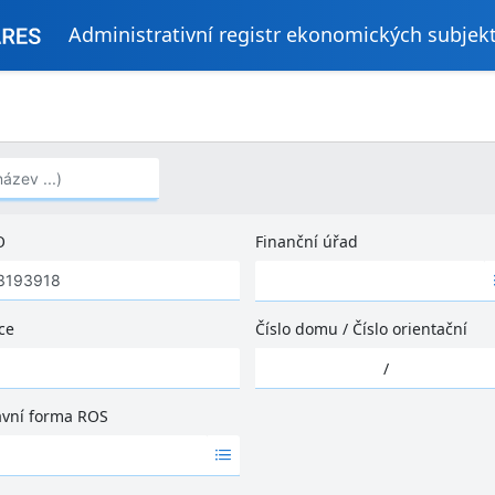
Administrativní registr ekonomických subjek
..)
O
Finanční úřad
Ž
á
d
ce
Číslo domu
/
Číslo orientační
n
Ž
é
/
á
v
d
ý
ávní forma ROS
n
s
é
l
v
e