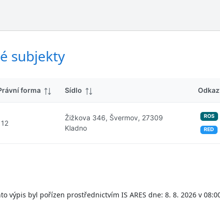
ý
d
s
k
l
y
e
d
é subjekty
k
y
Právní forma
Sídlo
Odkaz
ROS
Žižkova 346, Švermov, 27309
112
Kladno
RED
to výpis byl pořízen prostřednictvím IS ARES dne: 8. 8. 2026 v 08:0