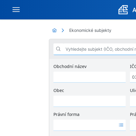
Ekonomické subjekty
Vyhledejte subjekt (IČO, obchodní název .
Obchodní název
IČ
Obec
Uli
Ž
á
d
Právní forma
Pr
n
Ž
Ž
é
á
á
v
d
d