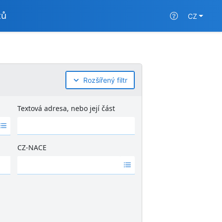
tů
CZ
Rozšířený filtr
Textová adresa, nebo její část
CZ-NACE
Ž
á
d
n
é
v