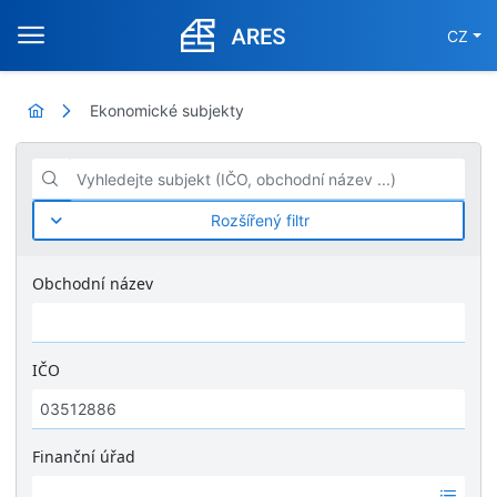
CZ
Ekonomické subjekty
Vyhledejte subjekt (IČO, obchodní název ...)
Rozšířený filtr
Obchodní název
IČO
Finanční úřad
Ž