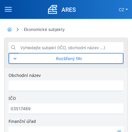
CZ
Ekonomické subjekty
Vyhledejte subjekt (IČO, obchodní název ...)
Rozšířený filtr
Obchodní název
IČO
Finanční úřad
Ž