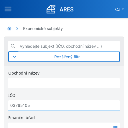
CZ
Ekonomické subjekty
Vyhledejte subjekt (IČO, obchodní název ...)
Rozšířený filtr
Obchodní název
IČO
Finanční úřad
Ž