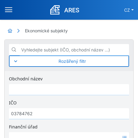
CZ
Ekonomické subjekty
Vyhledejte subjekt (IČO, obchodní název ...)
Rozšířený filtr
Obchodní název
IČO
Finanční úřad
Ž