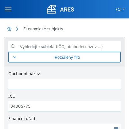
CZ
Ekonomické subjekty
Vyhledejte subjekt (IČO, obchodní název ...)
Rozšířený filtr
Obchodní název
IČO
Finanční úřad
Ž