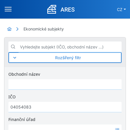
CZ
Ekonomické subjekty
Vyhledejte subjekt (IČO, obchodní název ...)
Rozšířený filtr
Obchodní název
IČO
Finanční úřad
Ž