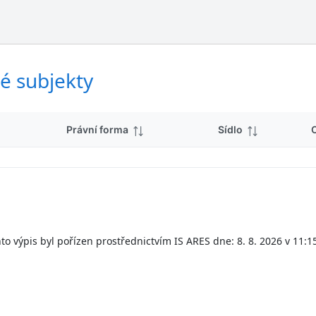
ý
d
s
k
l
y
e
d
é subjekty
k
y
Právní forma
Sídlo
to výpis byl pořízen prostřednictvím IS ARES dne: 8. 8. 2026 v 11:1