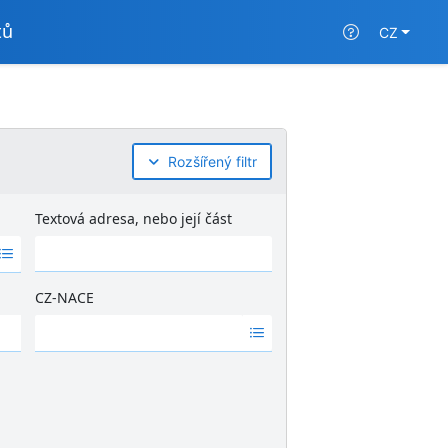
tů
CZ
Rozšířený filtr
Textová adresa, nebo její část
CZ-NACE
Ž
á
d
n
é
v