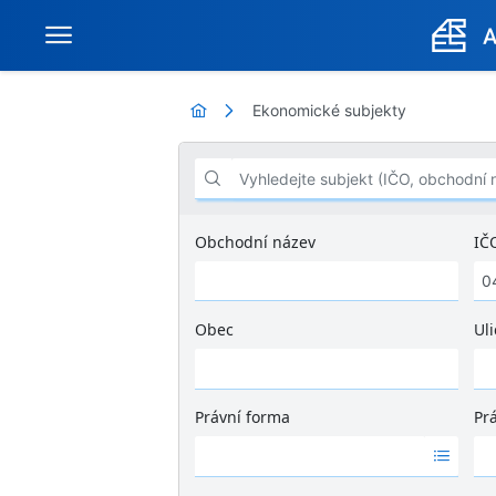
Ekonomické subjekty
Vyhledejte subjekt (IČO, obchodní název .
Obchodní název
IČ
Obec
Uli
Ž
á
d
Právní forma
Pr
n
Ž
Ž
é
á
á
v
d
d