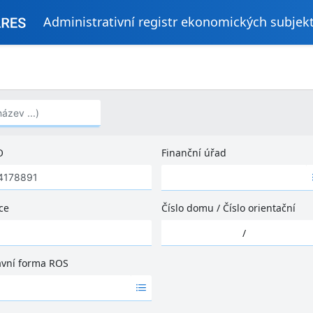
Administrativní registr ekonomických subjek
..)
O
Finanční úřad
Ž
á
d
ce
Číslo domu
/
Číslo orientační
n
Ž
é
/
á
v
d
ý
ávní forma ROS
n
s
é
l
v
e