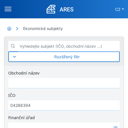
CZ
Ekonomické subjekty
Vyhledejte subjekt (IČO, obchodní název ...)
Rozšířený filtr
Obchodní název
IČO
Finanční úřad
Ž