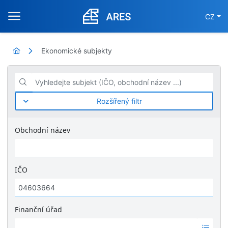
CZ
Ekonomické subjekty
Vyhledejte subjekt (IČO, obchodní název ...)
Rozšířený filtr
Obchodní název
IČO
Finanční úřad
Ž