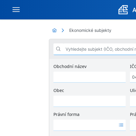
Ekonomické subjekty
Vyhledejte subjekt (IČO, obchodní název .
Obchodní název
IČ
Obec
Uli
Ž
á
d
Právní forma
Pr
n
Ž
Ž
é
á
á
v
d
d