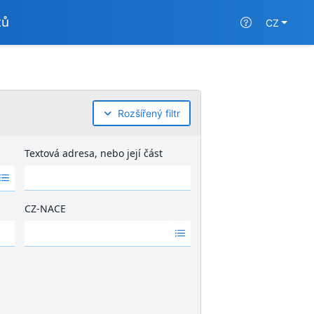
tů
CZ
Rozšířený filtr
Textová adresa, nebo její část
CZ-NACE
Ž
á
d
n
é
v