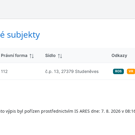
ý
d
s
k
l
y
e
d
é subjekty
k
y
Právní forma
Sídlo
Odkazy
112
č.p. 13, 27379 Studeněves
ROS
VR
to výpis byl pořízen prostřednictvím IS ARES dne: 7. 8. 2026 v 08:1