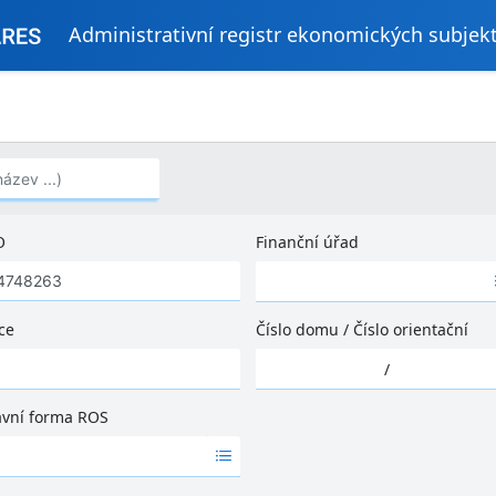
Administrativní registr ekonomických subjek
..)
O
Finanční úřad
Ž
á
d
ce
Číslo domu
/
Číslo orientační
n
Ž
é
/
á
v
d
ý
ávní forma ROS
n
s
é
l
v
e