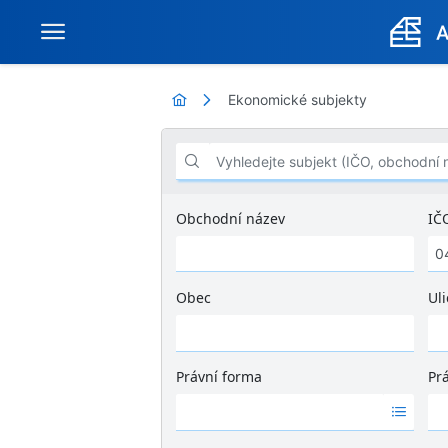
Ekonomické subjekty
Vyhledejte subjekt (IČO, obchodní název .
Obchodní název
IČ
Obec
Uli
Ž
á
d
Právní forma
Pr
n
Ž
Ž
é
á
á
v
d
d