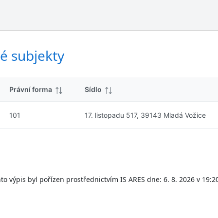
ý
d
s
k
l
y
e
d
é subjekty
k
y
Právní forma
Sídlo
101
17. listopadu 517, 39143 Mladá Vožice
to výpis byl pořízen prostřednictvím IS ARES dne: 6. 8. 2026 v 19:2