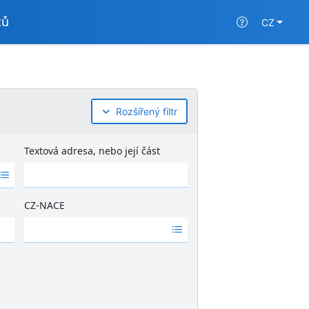
tů
CZ
Rozšířený filtr
Textová adresa, nebo její část
CZ-NACE
Ž
á
d
n
é
v