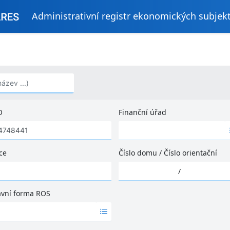
Administrativní registr ekonomických subjek
..)
O
Finanční úřad
Ž
á
d
ce
Číslo domu
/
Číslo orientační
n
Ž
é
/
á
v
d
ý
ávní forma ROS
n
s
é
l
v
e