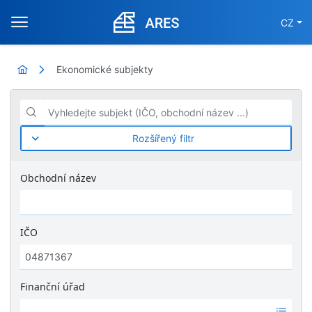
CZ
Ekonomické subjekty
Vyhledejte subjekt (IČO, obchodní název ...)
Rozšířený filtr
Obchodní název
IČO
Finanční úřad
Ž