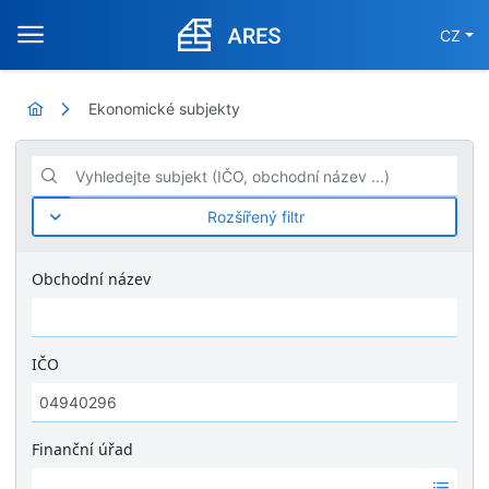
CZ
Ekonomické subjekty
Vyhledejte subjekt (IČO, obchodní název ...)
Rozšířený filtr
Obchodní název
IČO
Finanční úřad
Ž