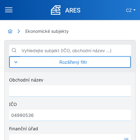
CZ
Ekonomické subjekty
Vyhledejte subjekt (IČO, obchodní název ...)
Rozšířený filtr
Obchodní název
IČO
Finanční úřad
Ž