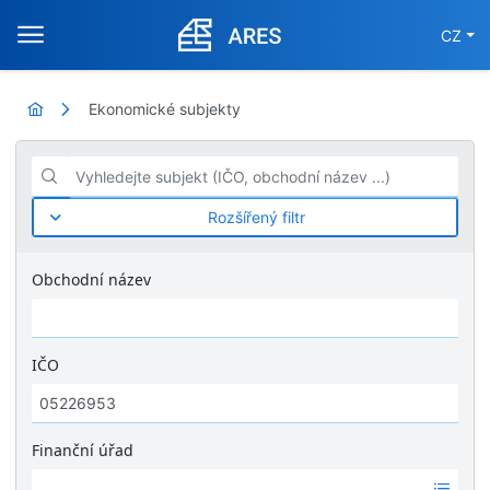
CZ
Ekonomické subjekty
Vyhledejte subjekt (IČO, obchodní název ...)
Rozšířený filtr
Obchodní název
IČO
Finanční úřad
Ž