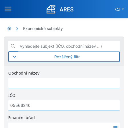
CZ
Ekonomické subjekty
Vyhledejte subjekt (IČO, obchodní název ...)
Rozšířený filtr
Obchodní název
IČO
Finanční úřad
Ž