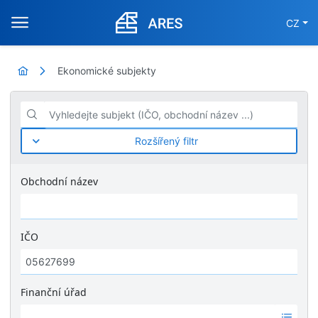
CZ
Ekonomické subjekty
Vyhledejte subjekt (IČO, obchodní název ...)
Rozšířený filtr
Obchodní název
IČO
Finanční úřad
Ž