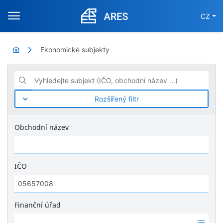
CZ
Ekonomické subjekty
Vyhledejte subjekt (IČO, obchodní název ...)
Rozšířený filtr
Obchodní název
IČO
Finanční úřad
Ž