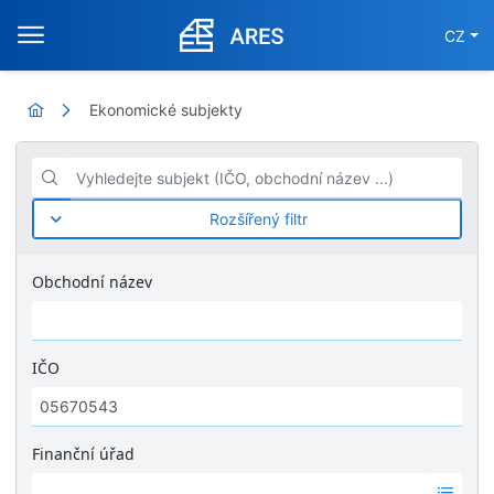
CZ
Ekonomické subjekty
Vyhledejte subjekt (IČO, obchodní název ...)
Rozšířený filtr
Obchodní název
IČO
Finanční úřad
Ž