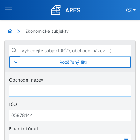
CZ
Ekonomické subjekty
Vyhledejte subjekt (IČO, obchodní název ...)
Rozšířený filtr
Obchodní název
IČO
Finanční úřad
Ž