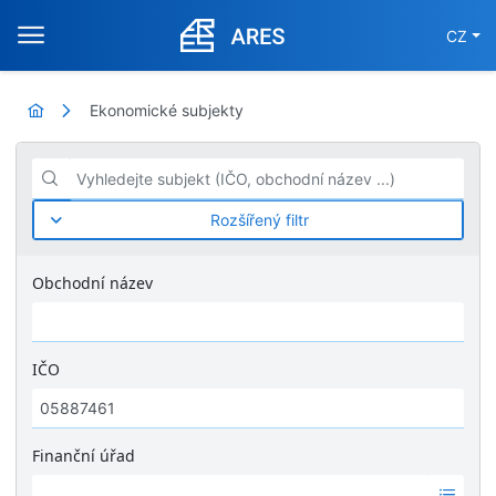
CZ
Ekonomické subjekty
Vyhledejte subjekt (IČO, obchodní název ...)
Rozšířený filtr
Obchodní název
IČO
Finanční úřad
Ž