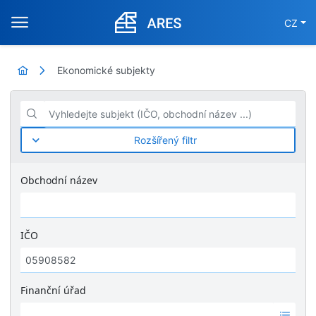
CZ
Ekonomické subjekty
Vyhledejte subjekt (IČO, obchodní název ...)
Rozšířený filtr
Obchodní název
IČO
Finanční úřad
Ž