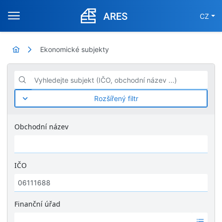
CZ
Ekonomické subjekty
Vyhledejte subjekt (IČO, obchodní název ...)
Rozšířený filtr
Obchodní název
IČO
Finanční úřad
Ž