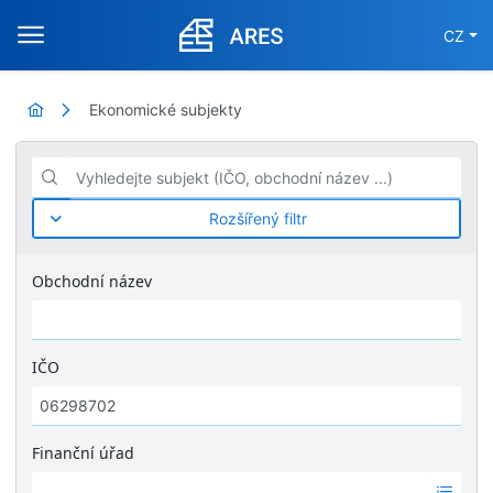
CZ
Ekonomické subjekty
Vyhledejte subjekt (IČO, obchodní název ...)
Rozšířený filtr
Obchodní název
IČO
Finanční úřad
Ž