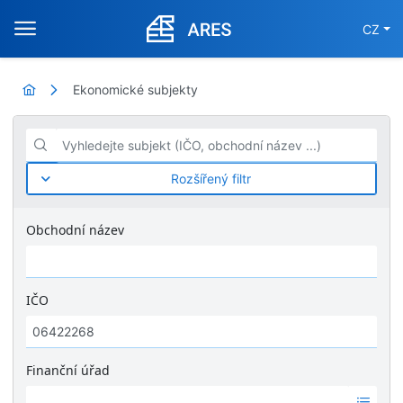
CZ
Ekonomické subjekty
Vyhledejte subjekt (IČO, obchodní název ...)
Rozšířený filtr
Obchodní název
IČO
Finanční úřad
Ž