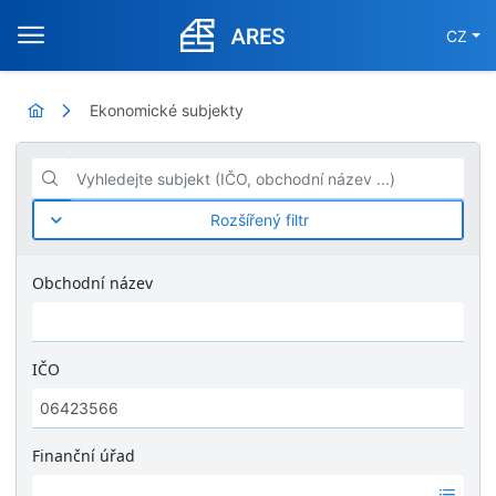
CZ
Ekonomické subjekty
Vyhledejte subjekt (IČO, obchodní název ...)
Rozšířený filtr
Obchodní název
IČO
Finanční úřad
Ž