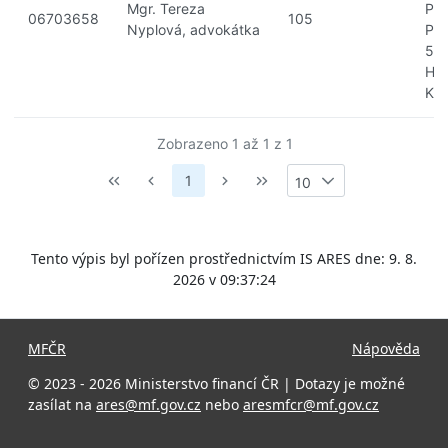
Mgr. Tereza
Pra
06703658
105
Nyplová, advokátka
Pře
50
Hr
Krá
Zobrazeno 1 až 1 z 1
1
10
Tento výpis byl pořízen prostřednictvím IS ARES dne: 9. 8.
2026 v 09:37:24
MFČR
Nápověda
© 2023 - 2026 Ministerstvo financí ČR | Dotazy je možné
zasílat na
ares@mf.gov.cz
nebo
aresmfcr@mf.gov.cz