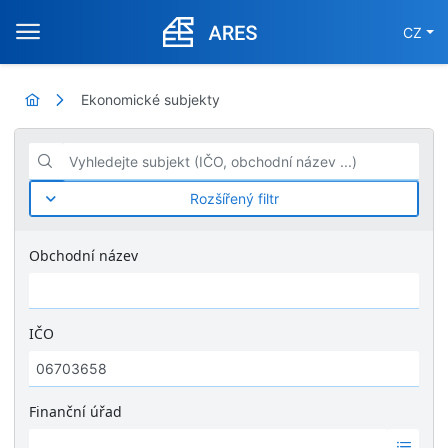
CZ
Ekonomické subjekty
Vyhledejte subjekt (IČO, obchodní název ...)
Rozšířený filtr
Obchodní název
IČO
Finanční úřad
Ž