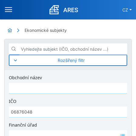
CZ
Ekonomické subjekty
Vyhledejte subjekt (IČO, obchodní název ...)
Rozšířený filtr
Obchodní název
IČO
Finanční úřad
Ž