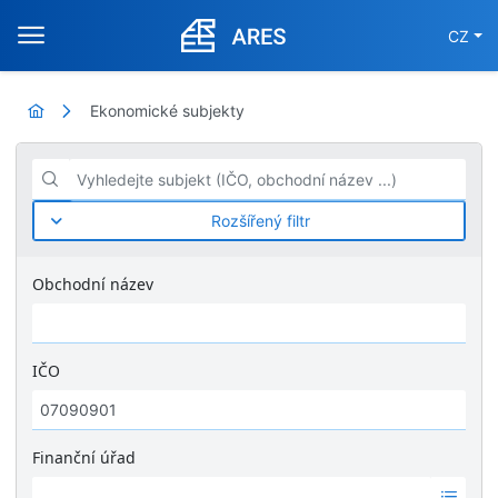
CZ
Ekonomické subjekty
Vyhledejte subjekt (IČO, obchodní název ...)
Rozšířený filtr
Obchodní název
IČO
Finanční úřad
Ž